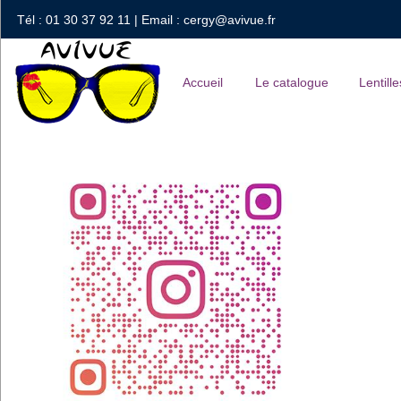
Tél : 01 30 37 92 11 | Email : cergy@avivue.fr
Accueil
Le catalogue
Lentille